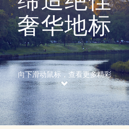
缔造绝佳
奢华地标
向下滑动鼠标，
查看更多精彩