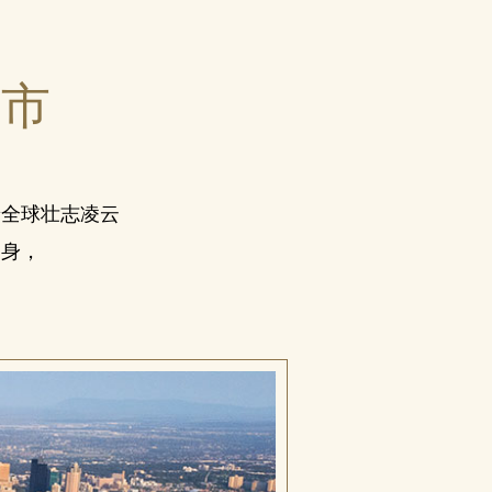
城市
着全球壮志凌云
一身，