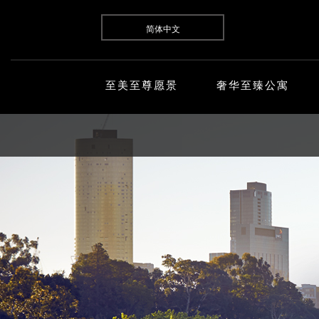
简体中文
至美至尊愿景
奢华至臻公寓