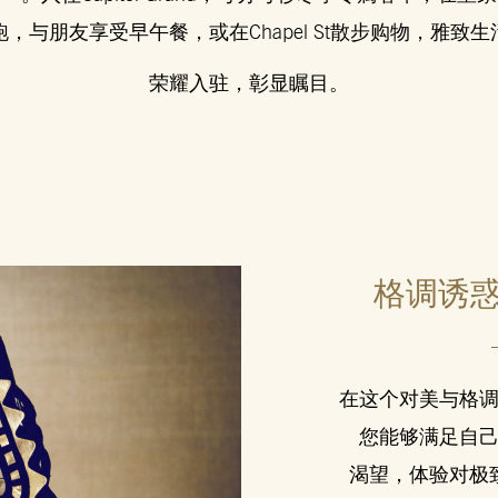
ck慢跑，与朋友享受早午餐，或在Chapel St散步购物，雅
荣耀入驻，彰显瞩目。
格调诱
在这个对美与格
您能够满足自
渴望，体验对极